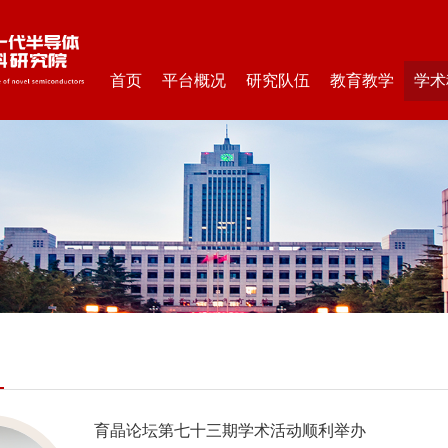
首页
平台概况
研究队伍
教育教学
学术
育晶论坛第七十三期学术活动顺利举办