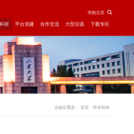
学校主页
科研
平台党建
合作交流
大型仪器
下载专区
当前位置是：
首页
-
学术科研