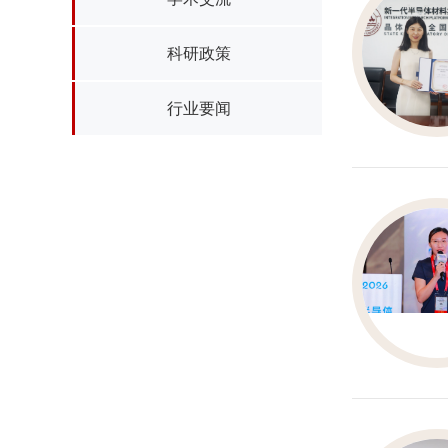
科研政策
行业要闻