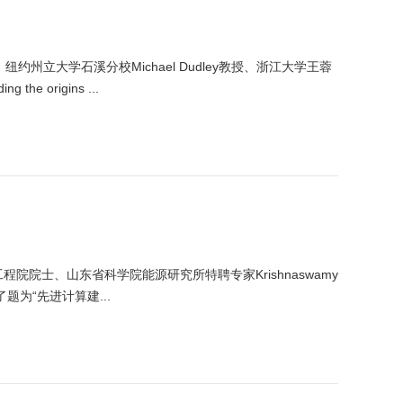
纽约州立大学石溪分校Michael Dudley教授、浙江大学王蓉
 origins ...
程院院士、山东省科学院能源研究所特聘专家Krishnaswamy
题为“先进计算建...