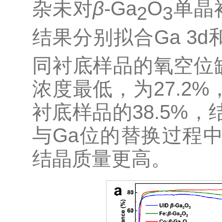
杂未对
β
-Ga
O
单晶
2
3
结果分别拟合Ga 3d
同衬底样品的氧空位
浓度最低，为27.2%
衬底样品的38.5%
与Ga位的替换过程
结晶质量更高。