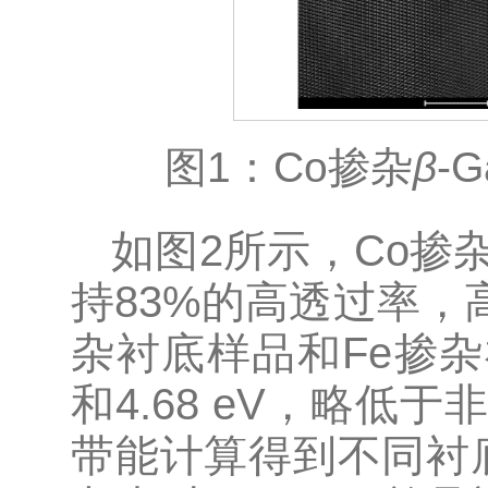
图1：Co掺杂
β
-G
如图2所示，Co掺
持83%的高透过率，
杂衬底样品和Fe掺杂
和4.68 eV，略低于
带能计算得到不同衬