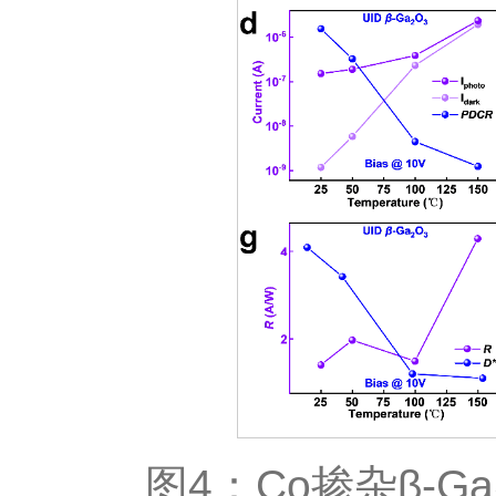
图4：Co掺杂β-Ga